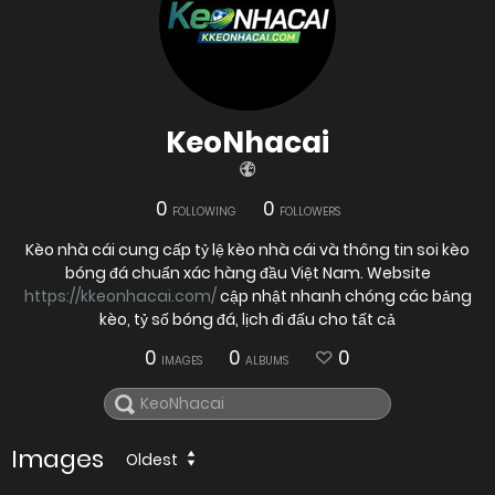
KeoNhacai
0
0
FOLLOWING
FOLLOWERS
Kèo nhà cái cung cấp tỷ lệ kèo nhà cái và thông tin soi kèo
bóng đá chuẩn xác hàng đầu Việt Nam. Website
https://kkeonhacai.com/
cập nhật nhanh chóng các bảng
kèo, tỷ số bóng đá, lịch đi đấu cho tất cả
0
0
0
IMAGES
ALBUMS
Images
Oldest