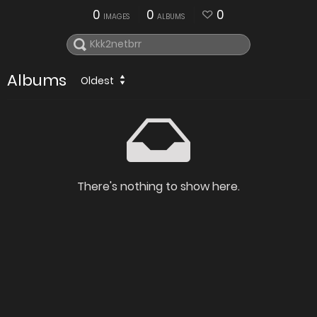
0
0
0
IMAGES
ALBUMS
Albums
Oldest
There's nothing to show here.