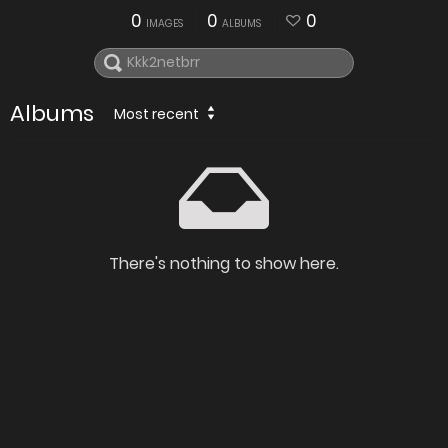
0
0
0
IMAGES
ALBUMS
Albums
Most recent
There's nothing to show here.