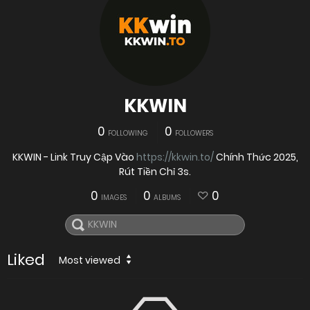
KKWIN
0
0
FOLLOWING
FOLLOWERS
KKWIN - Link Truy Cập Vào
https://kkwin.to/
Chính Thức 2025,
Rút Tiền Chỉ 3s.
0
0
0
IMAGES
ALBUMS
Liked
Most viewed