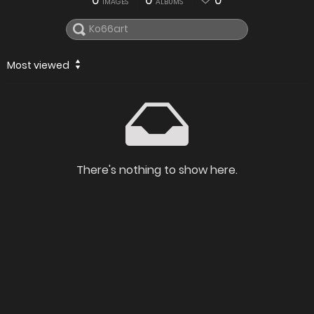
0
0
0
IMAGES
ALBUMS
Most viewed
There's nothing to show here.