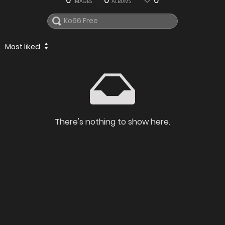
0
0
0
IMAGES
ALBUMS
Most liked
There's nothing to show here.