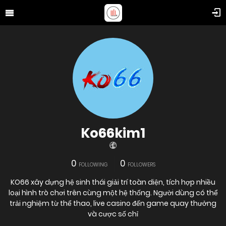
Ko66kim1
0
0
FOLLOWING
FOLLOWERS
KO66 xây dựng hệ sinh thái giải trí toàn diện, tích hợp nhiều
loại hình trò chơi trên cùng một hệ thống. Người dùng có thể
trải nghiệm từ thể thao, live casino đến game quay thưởng
và cược số chỉ