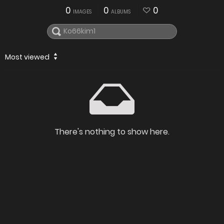
0
0
0
IMAGES
ALBUMS
Most viewed
There's nothing to show here.