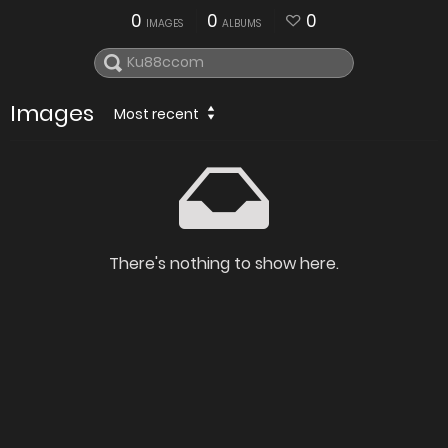
0
0
0
IMAGES
ALBUMS
Images
Most recent
There's nothing to show here.