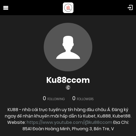
Ku88ccom
0
0
FOLLOWING
FOLLOWERS
KU88 - nhà cái trực tuyến uy tín hàng đầu châu Á. Đăng ký
ngay để nhận khuyến mãi hấp dẫn từ Kubet, Ku888, Kubet88.
Website:
https://www.youtube.com/@ku88ccom
Địa Chỉ:
85A1 Đoàn Hoàng Minh, Phường 3, Bến Tre, V