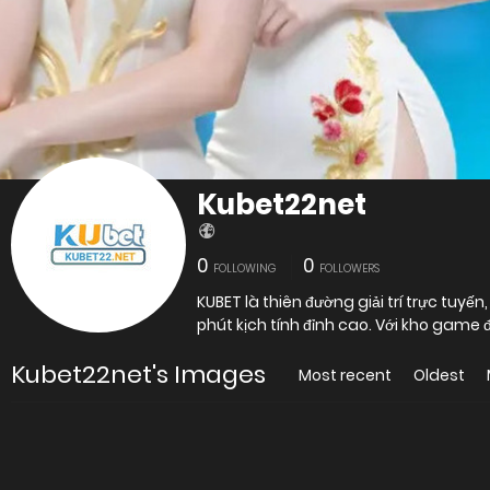
Kubet22net
0
0
FOLLOWING
FOLLOWERS
KUBET là thiên đường giải trí trực tuy
phút kịch tính đỉnh cao. Với kho game
Kubet22net's Images
Most recent
Oldest