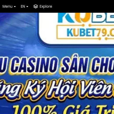
Menu
EN
Explore