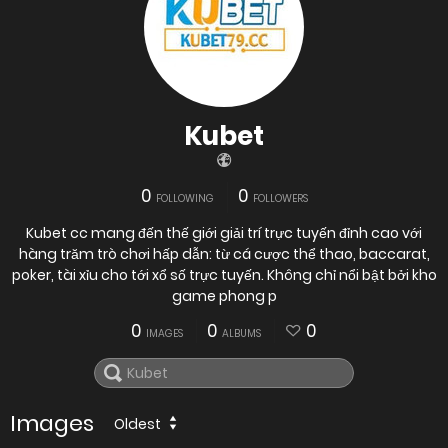
Kubet
0
0
FOLLOWING
FOLLOWERS
Kubet cc mang đến thế giới giải trí trực tuyến đỉnh cao với
hàng trăm trò chơi hấp dẫn: từ cá cược thể thao, baccarat,
poker, tài xỉu cho tới xổ số trực tuyến. Không chỉ nổi bật bởi kho
game phong p
0
0
0
IMAGES
ALBUMS
Images
Oldest