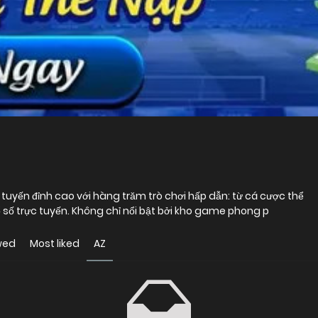
c tuyến đỉnh cao với hàng trăm trò chơi hấp dẫn: từ cá cược thể
xổ số trực tuyến. Không chỉ nổi bật bởi kho game phong p
wed
Most liked
AZ