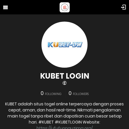
KUBET LOGIN
0
0
FOLLOWING
FOLLOWERS
KUBET adalah situs togel online terpercaya dengan proses
cepat, aman, dan hasil real-time. Nikmati pengalaman
main togel tanpa ribet dan dapatkan cuan besar setiap
hari. #KUBET #KUBETLOGIN Website:
https://ufufuonauzima.org/