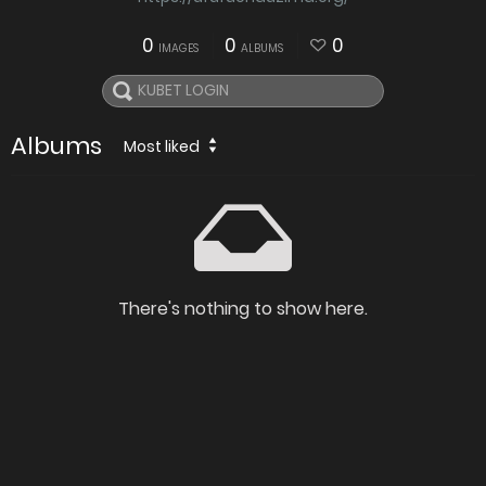
0
0
0
IMAGES
ALBUMS
Albums
Most liked
There's nothing to show here.