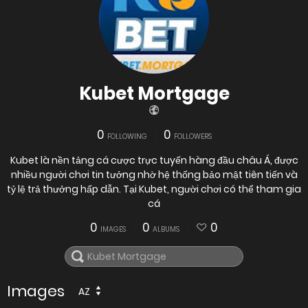
Kubet Mortgage
0
0
FOLLOWING
FOLLOWERS
Kubet là nền tảng cá cược trực tuyến hàng đầu châu Á, được
nhiều người chơi tin tưởng nhờ hệ thống bảo mật tiên tiến và
tỷ lệ trả thưởng hấp dẫn. Tại Kubet, người chơi có thể tham gia
cá
0
0
0
IMAGES
ALBUMS
Images
AZ