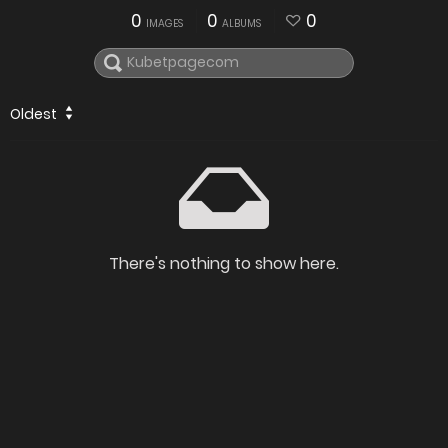
0
0
0
IMAGES
ALBUMS
Oldest
There's nothing to show here.