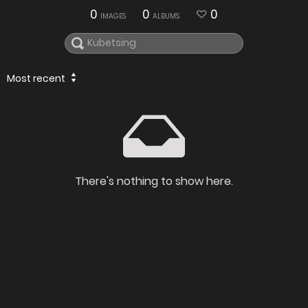
0
0
0
IMAGES
ALBUMS
Most recent
There's nothing to show here.