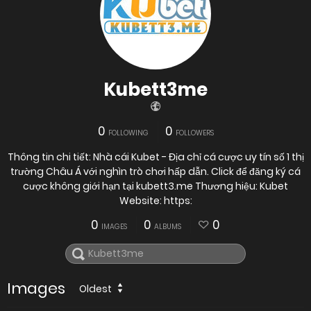
Kubett3me
0
0
FOLLOWING
FOLLOWERS
Thông tin chi tiết: Nhà cái Kubet - Địa chỉ cá cược uy tín số 1 thị
trường Châu Á với nghìn trò chơi hấp dẫn. Click để đăng ký cá
cược không giới hạn tại kubett3.me Thương hiệu: Kubet
Website: https:
0
0
0
IMAGES
ALBUMS
Images
Oldest