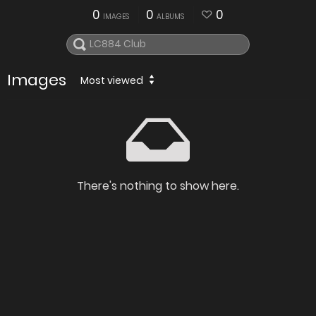
0
0
0
IMAGES
ALBUMS
Images
Most viewed
There's nothing to show here.