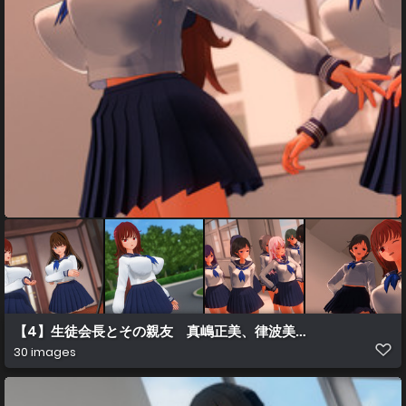
【4】生徒会長とその親友 真嶋正美、律波美琴、中条龍華 No.00
30 images