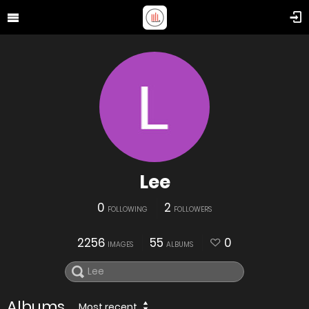
Lee
0
2
FOLLOWING
FOLLOWERS
2256
55
0
IMAGES
ALBUMS
Albums
Most recent