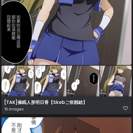
[TAK]催眠人形明日香【Skebご依頼絵】
15 images