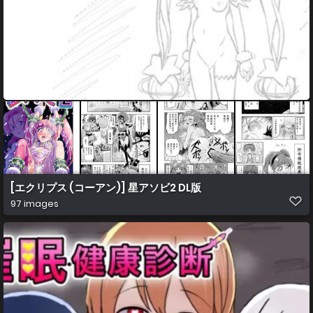
[エクリプス (コーアン)] 星アソビ2 DL版
97 images