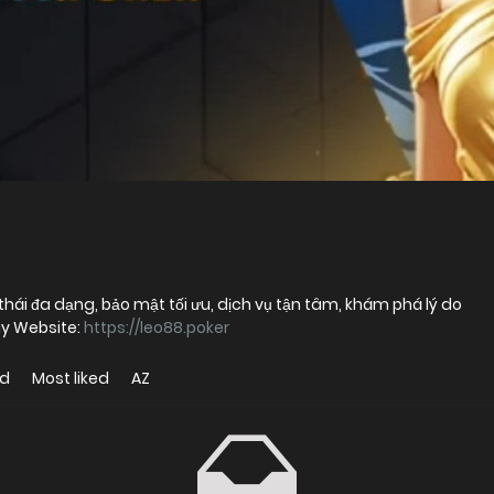
thái đa dạng, bảo mật tối ưu, dịch vụ tận tâm, khám phá lý do
y Website:
https://leo88.poker
ed
Most liked
AZ