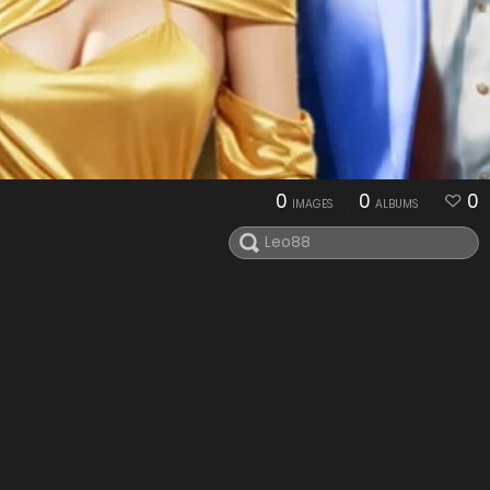
0
0
0
IMAGES
ALBUMS