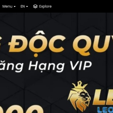
Menu
EN
Explore