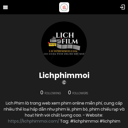
Lichphimmoi
0
0
FOLLOWING
FOLLOWERS
Lịch Phim là trang web xem phim online miễn phí, cung cấp
nhiều thể loại hấp dẫn như phim lẻ, phim bộ, phim chiếu rạp và
hoạt hình với chất lượng cao. - Website:
https://lichphimmoi.com/
Tag: #lichphimmoi #lichphim