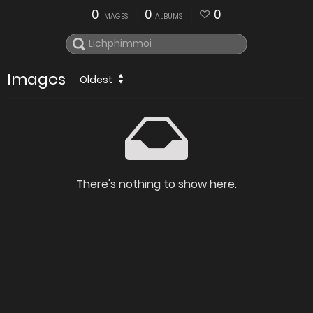
0
0
0
IMAGES
ALBUMS
Images
Oldest
There's nothing to show here.