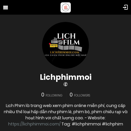
Lichphimmoi
0
0
FOLLOWING
FOLLOWERS
Lịch Phim là trang web xem phim online miễn phí, cung cấp
nhiều thể loại hấp dẫn như phim lẻ, phim bộ, phim chiếu rạp và
hoạt hình với chất lượng cao. - Website:
https://lichphimmoi.com/
Tag: #lichphimmoi #lichphim