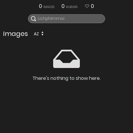
0
0
0
IMAGES
ALBUMS
Images
AZ
There's nothing to show here.