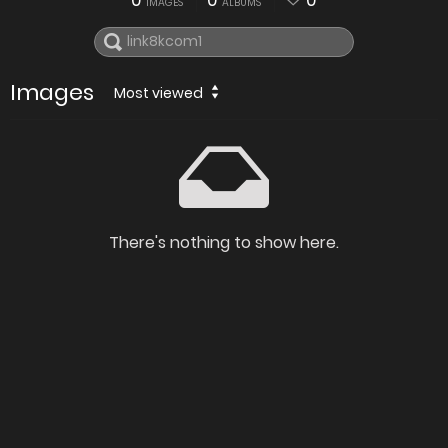
0
0
0
IMAGES
ALBUMS
Images
Most viewed
There's nothing to show here.