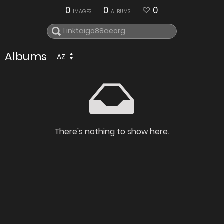
0
0
0
IMAGES
ALBUMS
Albums
AZ
There's nothing to show here.