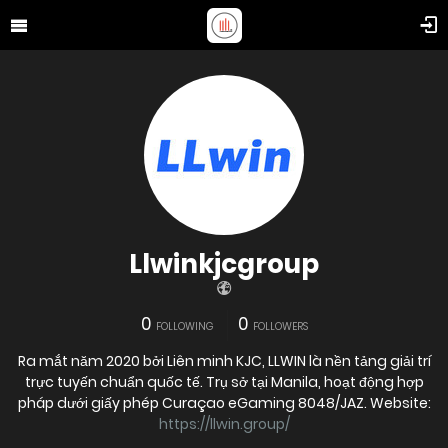
Llwinkjcgroup
0
0
FOLLOWING
FOLLOWERS
Ra mắt năm 2020 bởi Liên minh KJC, LLWIN là nền tảng giải trí
trực tuyến chuẩn quốc tế. Trụ sở tại Manila, hoạt động hợp
pháp dưới giấy phép Curaçao eGaming 8048/JAZ. Website:
https://llwin.group/