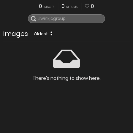
0
0
0
IMAGES
ALBUMS
Images
Oldest
There's nothing to show here.