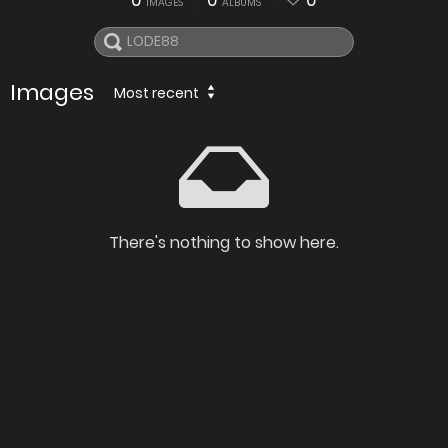
0
0
0
IMAGES
ALBUMS
Images
Most recent
There's nothing to show here.