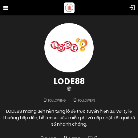
LODE88
0
0
FOLLOWING
FOLLOWERS
LODE88 mang đến nền tảng lô đề trực tuyến hiện đại với tỷ lệ
thưởng hấp dẫn, hỗ trợ soi cầu miễn phí và cập nhật kết quả xổ
số nhanh chóng.