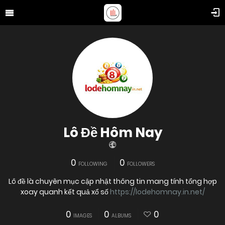
Lô Đề Hôm Nay
0
0
FOLLOWING
FOLLOWERS
Lô đề là chuyên mục cập nhật thông tin mang tính tổng hợp
xoay quanh kết quả xổ số
https://lodehomnay.in.net/
0
0
0
IMAGES
ALBUMS