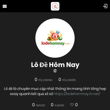
Lô Đề Hôm Nay
0
0
FOLLOWING
FOLLOWERS
Lô đề là chuyên mục cập nhật thông tin mang tính tổng hợp
xoay quanh kết quả xổ số
https://lodehomnay.in.net/
0
0
0
IMAGES
ALBUMS