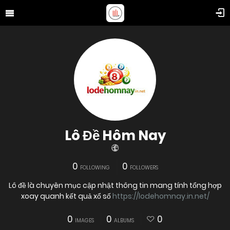
Lô Đề Hôm Nay
0
0
FOLLOWING
FOLLOWERS
Lô đề là chuyên mục cập nhật thông tin mang tính tổng hợp
xoay quanh kết quả xổ số
https://lodehomnay.in.net/
0
0
0
IMAGES
ALBUMS