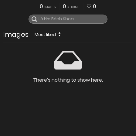
0
0
0
IMAGES
ALBUMS
Images
Most liked
There's nothing to show here.