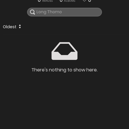
0
0
0
IMAGES
ALBUMS
Oldest
There's nothing to show here.