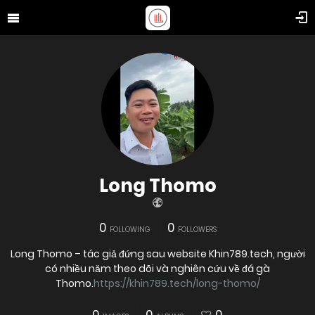
Long Thomo
0
0
FOLLOWING
FOLLOWERS
Long Thomo – tác giả đứng sau website Khin789.tech, người
có nhiều năm theo dõi và nghiên cứu về đá gà
Thomo.
https://khin789.tech/long-thomo/