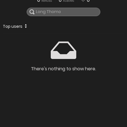
0
0
0
IMAGES
ALBUMS
Top users
There's nothing to show here.