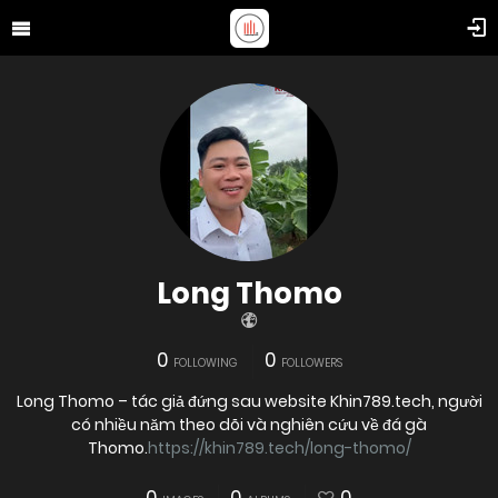
Long Thomo
0
0
FOLLOWING
FOLLOWERS
Long Thomo – tác giả đứng sau website Khin789.tech, người
có nhiều năm theo dõi và nghiên cứu về đá gà
Thomo.
https://khin789.tech/long-thomo/