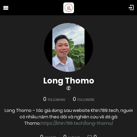
Long Thomo
0
0
FOLLOWING
FOLLOWERS
Long Thomo – tác giả đứng sau website Khin789.tech, người
có nhiều năm theo dõi và nghiên cứu về đá gà
Thomo.
https://khin789.tech/long-thomo/