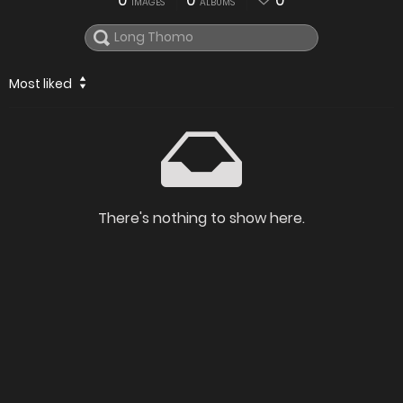
0
0
0
IMAGES
ALBUMS
Most liked
There's nothing to show here.