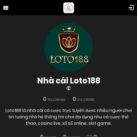
Nhà cái Loto188
0
0
FOLLOWING
FOLLOWERS
Loto188 là nhà cái cá cược trực tuyến được nhiều người chơi
tin tưởng nhờ hệ thống trò chơi đa dạng như cá cược thể
thao, casino live, xổ số online, slot game.