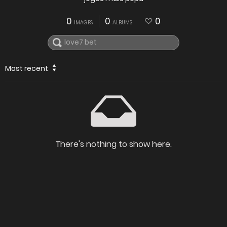
0
0
0
IMAGES
ALBUMS
Most recent
There's nothing to show here.