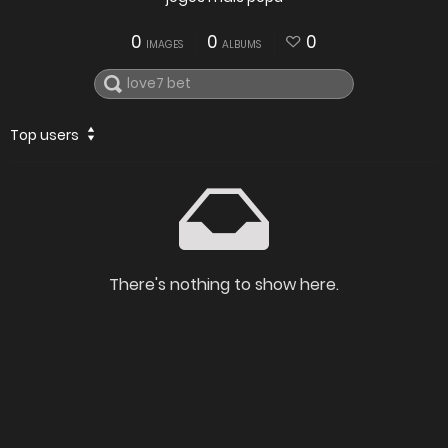
0
0
0
IMAGES
ALBUMS
Top users
There's nothing to show here.