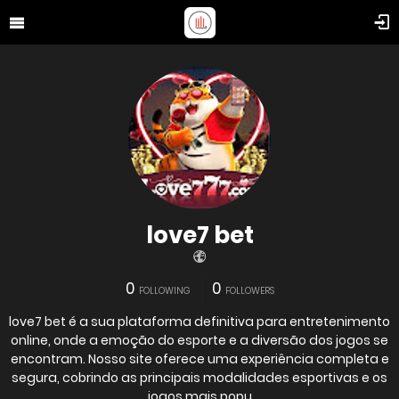
love7 bet
0
0
FOLLOWING
FOLLOWERS
love7 bet é a sua plataforma definitiva para entretenimento
online, onde a emoção do esporte e a diversão dos jogos se
encontram. Nosso site oferece uma experiência completa e
segura, cobrindo as principais modalidades esportivas e os
jogos mais popu