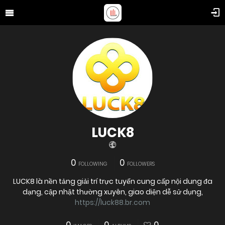
LUCK8
0
0
FOLLOWING
FOLLOWERS
LUCK8 là nền tảng giải trí trực tuyến cung cấp nội dung đa
dạng, cập nhật thường xuyên, giao diện dễ sử dụng,
https://luck88.br.com