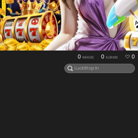
0
0
0
IMAGES
ALBUMS