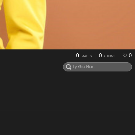
0
0
0
IMAGES
ALBUMS