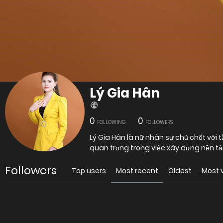
Lý Gia Hân
0
0
FOLLOWING
FOLLOWERS
Lý Gia Hân là nữ nhân sự chủ chốt với 
quan trọng trong việc xây dựng nền tả
Followers
Top users
Most recent
Oldest
Most 