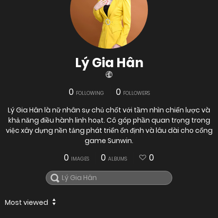
Lý Gia Hân
0
0
FOLLOWING
FOLLOWERS
Lý Gia Hân là nữ nhân sự chủ chốt với tầm nhìn chiến lược và
khả năng điều hành linh hoạt. Cô góp phần quan trọng trong
việc xây dựng nền tảng phát triển ổn định và lâu dài cho cổng
game Sunwin.
0
0
0
IMAGES
ALBUMS
Most viewed