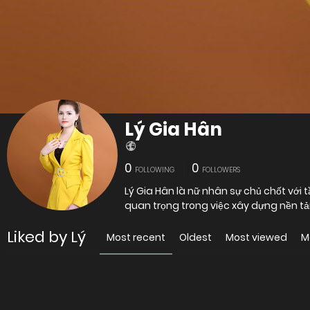
Lý Gia Hân
0
0
FOLLOWING
FOLLOWERS
Lý Gia Hân là nữ nhân sự chủ chốt với 
quan trọng trong việc xây dựng nền tả
Liked by Lý
Most recent
Oldest
Most viewed
M