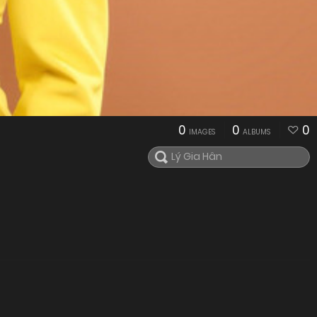
0
0
0
IMAGES
ALBUMS