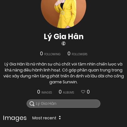
Lý Gia Hân
0
0
FOLLOWING
FOLLOWERS
Lý Gia Hân là nữ nhân sự chủ chốt với tầm nhìn chiến lược và
khả năng điều hành linh hoạt. Cô góp phần quan trọng trong
việc xây dựng nền tảng phát triển ổn định và lâu dài cho cổng
game Sunwin.
0
0
0
IMAGES
ALBUMS
Images
Most recent