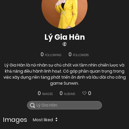
Lý Gia Hân
0
0
FOLLOWING
FOLLOWERS
Lý Gia Hân là nữ nhân sự chủ chốt với tầm nhìn chiến lược và
khả năng điều hành linh hoạt. Cô góp phần quan trọng trong
việc xây dựng nền tảng phát triển ổn định và lâu dài cho cổng
game Sunwin.
0
0
0
IMAGES
ALBUMS
Images
Most liked