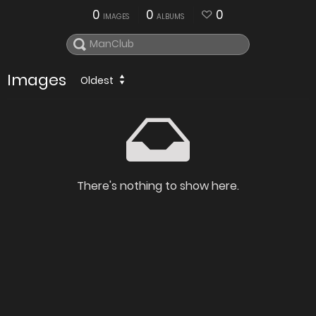
0
0
0
IMAGES
ALBUMS
Images
Oldest
There's nothing to show here.