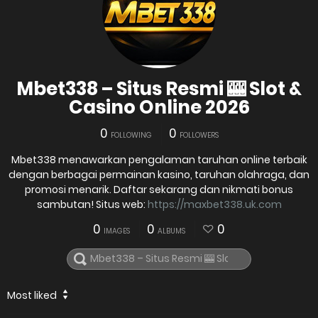
Mbet338 – Situs Resmi 🎰 Slot &
Casino Online 2026
0
0
FOLLOWING
FOLLOWERS
Mbet338 menawarkan pengalaman taruhan online terbaik
dengan berbagai permainan kasino, taruhan olahraga, dan
promosi menarik. Daftar sekarang dan nikmati bonus
sambutan! Situs web:
https://maxbet338.uk.com
0
0
0
IMAGES
ALBUMS
Most liked