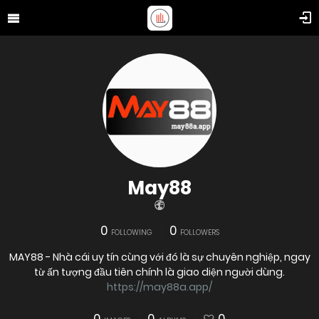
May88
0
0
FOLLOWING
FOLLOWERS
MAY88 - Nhà cái uy tín cùng với đó là sự chuyên nghiệp, ngay
từ ấn tượng đầu tiên chính là giao diện người dùng.
https://may88a.app/