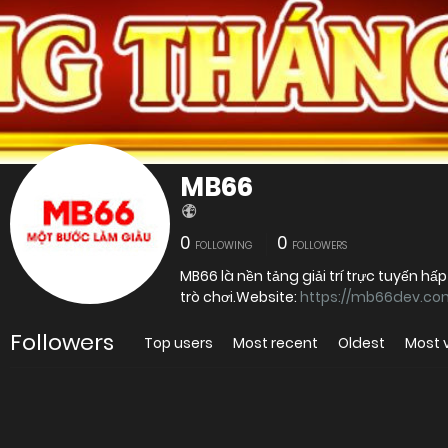
MB66
0
0
FOLLOWING
FOLLOWERS
MB66 là nền tảng giải trí trực tuyến h
trò chơi.Website:
https://mb66dev.co
Followers
Top users
Most recent
Oldest
Most 