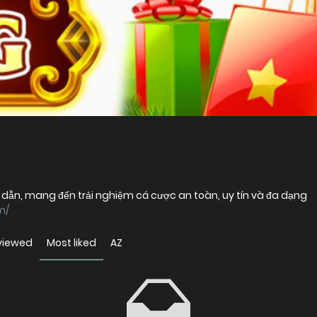
ấp dẫn, mang đến trải nghiệm cá cược an toàn, uy tín và đa dạng
m/
viewed
Most liked
AZ