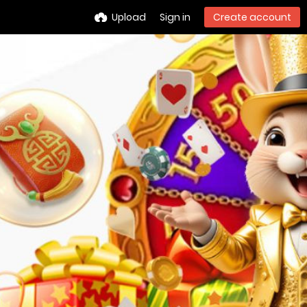
Upload
Sign in
Create account