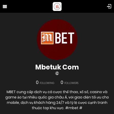
Mbetuk Com
0
0
FOLLOWING
FOLLOWERS
MBET cung cấp dịch vụ cá cược thể thao, xổ số, casino và
game ảo tại nhiều quốc gia châu Á, với giao diện tối ưu cho
mobile, dịch vụ khách hàng 24/7 và tỷ lệ cược cạnh tranh
thuộc top khu vực. #mbet #