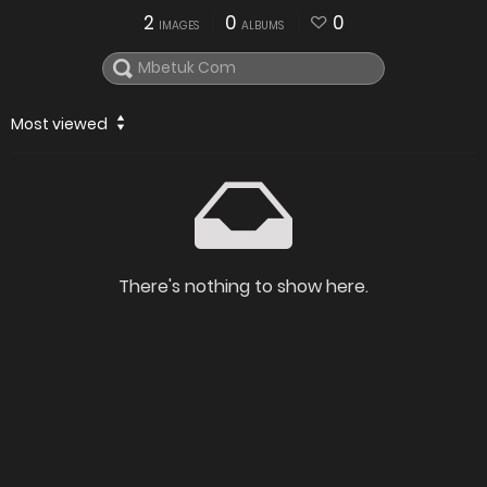
2
0
0
IMAGES
ALBUMS
Most viewed
There's nothing to show here.