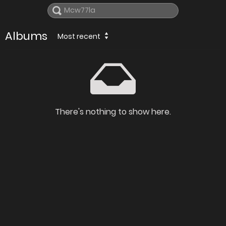
Albums
Most recent
There's nothing to show here.