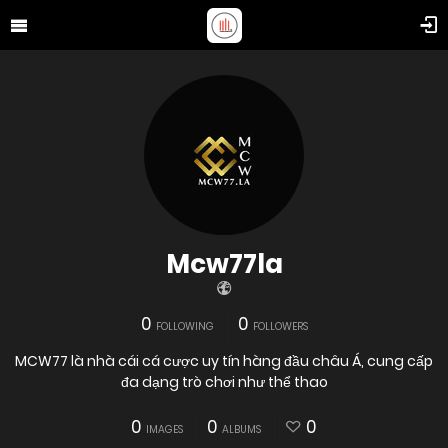
Mcw77la
0
0
FOLLOWING
FOLLOWERS
MCW77 là nhà cái cá cược uy tín hàng đầu châu Á, cung cấp
đa dạng trò chơi như thể thao
0
0
0
IMAGES
ALBUMS